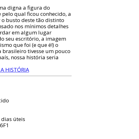
a digna a figura do
 pelo qual ficou conhecido, a
 o busto deste tão distinto
ensado nos mínimos detalhes
ardar em algum lugar
do seu escritório, a imagem
smo que foi (e que é!) o
 brasileiro tivesse um pouco
ís, nossa história seria
 A HISTÓRIA
cido
 dias úteis
96F1