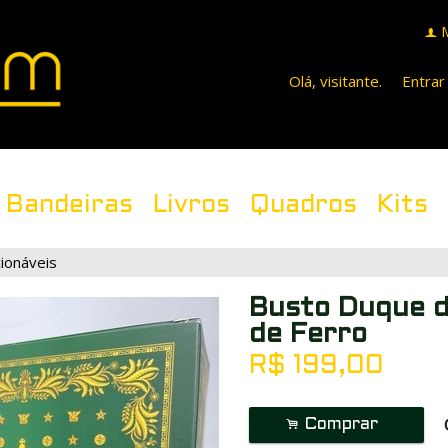
f
Olá, visitante.
Entrar
Bandeiras
Livros
Quadros
Kits
ionáveis
Busto Duque d
de Ferro
R$
199,00
.
Comprar