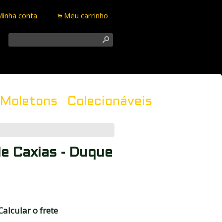
Minha conta
Meu carrinho
.
s
Moletons
Colecionáveis
e Caxias - Duque
Calcular o frete