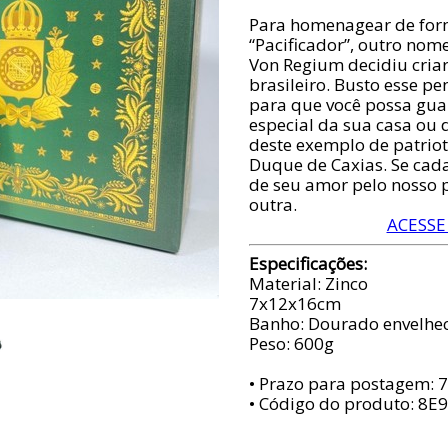
Para homenagear de form
“Pacificador”, outro nome
Von Regium decidiu criar
brasileiro. Busto esse p
para que você possa gu
especial da sua casa ou 
deste exemplo de patrioti
Duque de Caxias. Se cada
de seu amor pelo nosso pa
outra.
ACESSE
Especificações:
Material: Zinco
7x12x16cm
Banho: Dourado envelhe
Peso: 600g
• Prazo para postagem:
7
• Código do produto: 8E