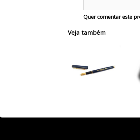
Quer comentar este p
Veja também
fbq('track', 'ViewContent', { value: 3.50, currency: 'USD' });
fbq('track', 'AddToC