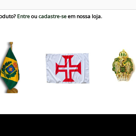
roduto?
Entre
ou
cadastre-se
em nossa loja.
art', { value: 3.50, currency: 'USD' });
fbq('track', 'InitiateCheckout');
fbq('trac