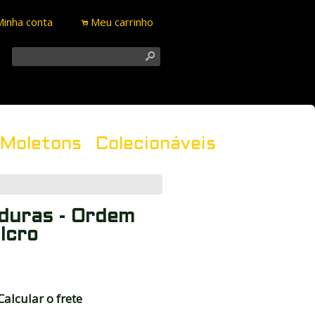
Minha conta
Meu carrinho
.
s
Moletons
Colecionáveis
duras - Ordem
lcro
Calcular o frete