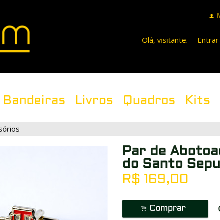
f
Olá, visitante.
Entrar
Bandeiras
Livros
Quadros
Kits
sórios
Par de Abotoa
do Santo Sepu
R$
169,00
.
Comprar