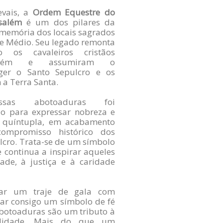
vais, a
Ordem Equestre do
salém
é um dos pilares da
 memória dos locais sagrados
nte Médio. Seu legado remonta
 os cavaleiros cristãos
usalém e assumiram o
ger o Santo Sepulcro e os
 a Terra Santa.
sas abotoaduras foi
o para expressar nobreza e
z quíntupla, em acabamento
compromisso histórico dos
lcro. Trata-se de um símbolo
 continua a inspirar aqueles
de, à justiça e à caridade
tar um traje de gala com
gar consigo um símbolo de fé
abotoaduras são um tributo à
ualidade. Mais do que um