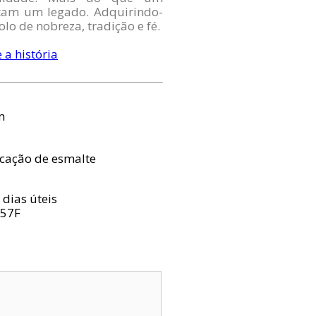
ntam um legado. Adquirindo-
lo de nobreza, tradição e fé.
 a história
m
cação de esmalte
 dias úteis
857F