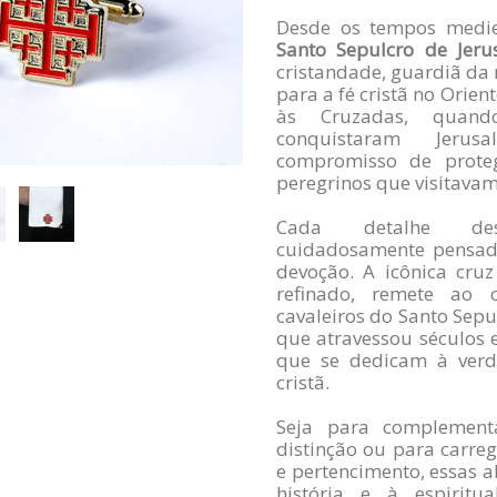
Desde os tempos medie
Santo Sepulcro de Jeru
cristandade, guardiã da
para a fé cristã no Orie
às Cruzadas, quando
conquistaram Jer
compromisso de prote
peregrinos que visitavam
Cada detalhe des
cuidadosamente pensad
devoção. A icônica cru
refinado, remete ao 
cavaleiros do Santo Sepu
que atravessou séculos e
que se dedicam à verda
cristã.
Seja para complemen
distinção ou para carre
e pertencimento, essas 
história e à espirit