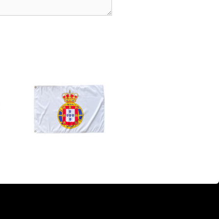
k', 'Purchase', { value: 247.35, currency: 'USD' });