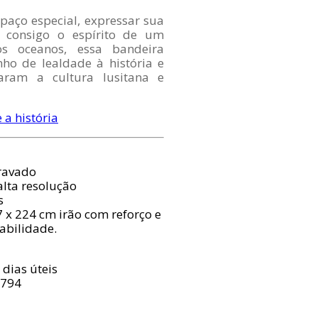
paço especial, expressar sua
r consigo o espírito de um
s oceanos, essa bandeira
ho de lealdade à história e
aram a cultura lusitana e
 a história
Travado
alta resolução
s
7 x 224 cm irão com reforço e
rabilidade.
 dias úteis
8794