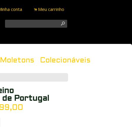
Minha conta
Meu carrinho
.
s
Moletons
Colecionáveis
eino
 de Portugal
99,00