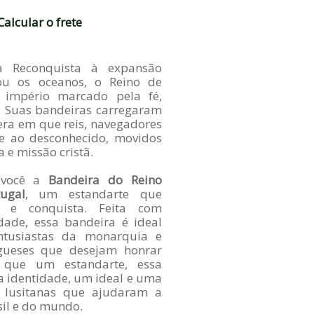
Calcular o frete
da Reconquista à expansão
ou os oceanos, o Reino de
 império marcado pela fé,
. Suas bandeiras carregaram
era em que reis, navegadores
se ao desconhecido, movidos
 e missão cristã.
você a
Bandeira do Reino
ugal
, um estandarte que
fé e conquista. Feita com
dade, essa bandeira é ideal
entusiastas da monarquia e
gueses que desejam honrar
que um estandarte, essa
 identidade, um ideal e uma
 lusitanas que ajudaram a
sil e do mundo.