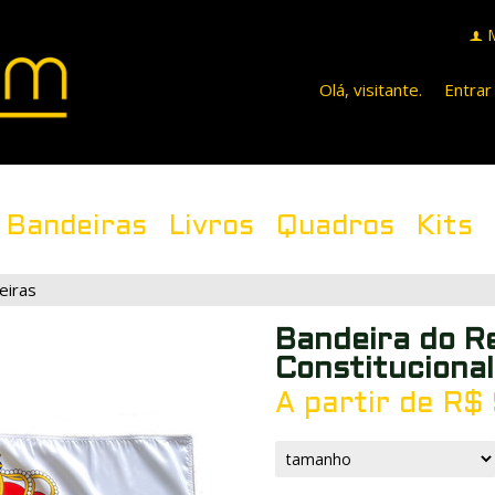
f
Olá, visitante.
Entrar
Bandeiras
Livros
Quadros
Kits
eiras
Bandeira do R
Constitucional
A partir de
R$