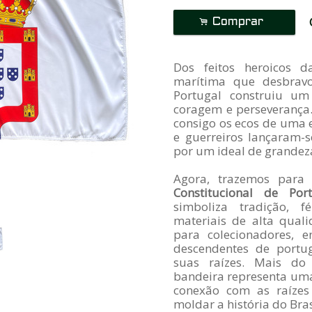
.
Comprar
Dos feitos heroicos 
marítima que desbrav
Portugal construiu um
coragem e perseverança
consigo os ecos de uma 
e guerreiros lançaram-
por um ideal de grandeza
Agora, trazemos
para 
Constitucional de Port
simboliza tradição, 
materiais de alta quali
para colecionadores, 
descendentes de portu
suas raízes.
Mais do 
bandeira representa uma
conexão com as raízes
moldar a história do Bra