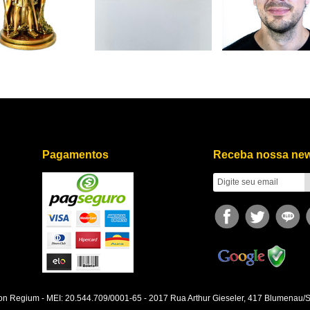
art', { value: 3.50, currency: 'USD' });
fbq('track', 'InitiateCheckout');
fbq('trac
Pagamentos
Receba nossa new
on Regium - MEI: 20.544.709/0001-65 - 2017 Rua Arthur Gieseler, 417 Blumenau/