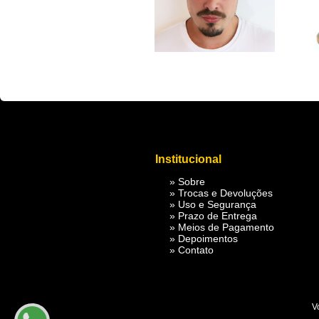
fbq('track', 'ViewContent', { value: 3.50, currency: 'USD' });
fbq('track', 'AddToC
Institucional
»
Sobre
»
Trocas e Devoluções
»
Uso e Segurança
»
Prazo de Entrega
»
Meios de Pagamento
»
Depoimentos
»
Contato
V