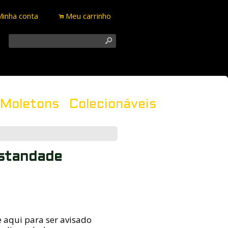
Minha conta
Meu carrinho
.
s
Moletons
Colecionáveis
istandade
 aqui para ser avisado