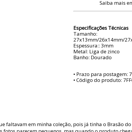
Saiba mais 
Especificações Técnicas
Tamanho:
27x13mm/26x14mm/2
Espessura:: 3mm
Metal: Liga de zinco
Banho: Dourado
• Prazo para postagem:
7
• Código do produto: 7F
e faltavam em minha coleção, pois já tinha o Brasão do 
as fotos parecem pequenos, mas quando o produto cheg