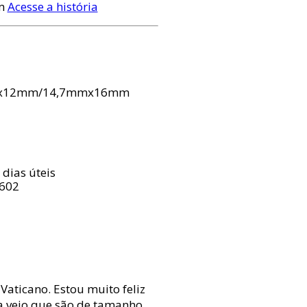
em
Acesse a história
7x12mm/14,7mmx16mm
 dias úteis
F602
Vaticano. Estou muito feliz
a vejo que são de tamanho