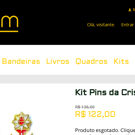
f
Olá, visitante.
Entrar
Bandeiras
Livros
Quadros
Kits
Kit Pins da Cr
R$
136,00
R$
122,00
Produto esgotado. Clique