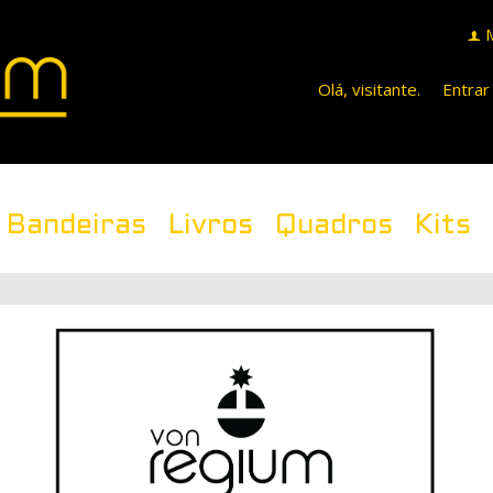
f
Olá, visitante.
Entrar
Bandeiras
Livros
Quadros
Kits