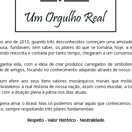
 no ano de 2013, quando três desconhecidos começam uma amizade.
usa, fundavam, sem saber, os pilares do que se tornaria, hoje, a
endo reescrita e contada por tanto tempo, chegaram a um consenso d
nha vida, com a ideia de criar produtos carregados de simbolismo
de de amigos, focando no conhecimento adquirido através de nosso p
egium afere aos seus ítens valores monárquicos morais que mold
asileiros a real História de nossa nação, assim como elucidar, a t
om a doação plena à pátria nos dias atuais.
a pena amar o Brasil. Mas só podemos amar aquilo que conhecemos.
to, sempre respeitando três pilares fundamentais:
Respeito - Valor Histórico - Neutralidade.