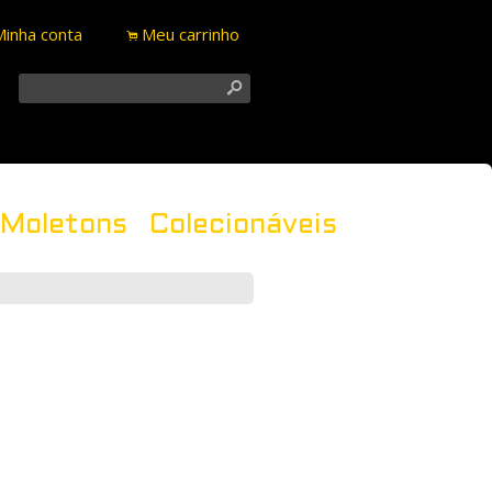
Minha conta
Meu carrinho
.
s
Moletons
Colecionáveis