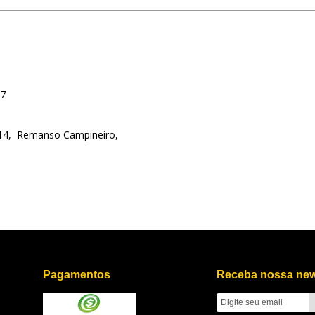
77
 214, Remanso Campineiro,
Pagamentos
Receba nossa new