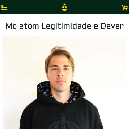
4
.
Moletom Legitimidade e Dever