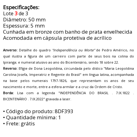
Especificações:
Lote
3
de 3
Diâmetro: 50 mm
Espessura: 5 mm
Cunhada em bronze com banho de prata envelhecida
Acomodada em cápsula protetiva de acrílico
Anverso:
Detalhe do quadro
"Independência ou Morte"
de Pedro Américo, no
qual ilustra a figura de um carreiro com parte de seus bois na colina do
Ipiranga; e numeral alusivo ao ano do Bicentenário, sendo 18 sobre 22.
Reverso:
Efígie de Dona Leopoldina, circundada pelo dístico "Maria Leopoldina
Carolina Josefa, Imperatriz e Regente do Brasil" em língua latina, acompanhada
na base pelos numerais 1797-1826, que representam os anos de seu
nascimento e morte, entre a esfera armilar e a cruz da Ordem de Cristo.
Borda:
Lisa com a legenda "INDEPENDÊNCIA DO BRASIL . 7.IX.1822 .
BICENTENÁRIO . 7.IX.2022" gravada a laser.
• Código do produto: 8DF393
• Quantidade mínima: 1
• Frete: grátis