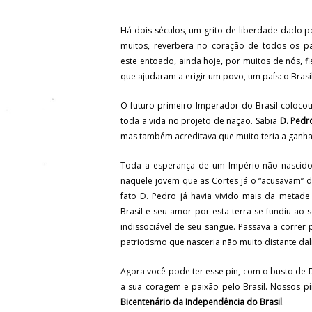
Há dois séculos, um grito de liberdade dado 
muitos, reverbera no coração de todos os pat
este entoado, ainda hoje, por muitos de nós, fi
que ajudaram a erigir um povo, um país:
o Brasil
O futuro primeiro Imperador do Brasil coloco
toda a vida no projeto de nação. Sabia
D. Pedr
mas também acreditava que muito teria a ganhar
Toda a esperança de um Império não nascido
naquele jovem que as Cortes já o “acusavam” de
fato D. Pedro já havia vivido mais da metade
Brasil e seu amor por esta terra se fundiu ao 
indissociável de seu sangue. Passava a correr 
patriotismo que nasceria não muito distante dali
Agora você pode ter esse pin, com o busto de
a sua coragem e paixão pelo Brasil. Nossos p
Bicentenário da Independência do Brasil
.