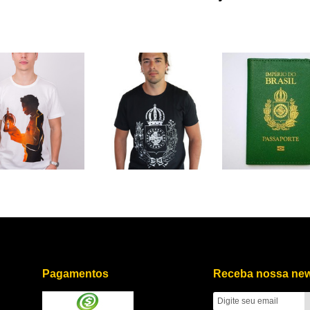
art', { value: 3.50, currency: 'USD' });
fbq('track', 'InitiateCheckout');
fbq('trac
Pagamentos
Receba nossa new