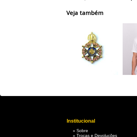
Veja também
fbq('track', 'ViewContent', { value: 3.50, currency: 'USD' });
fbq('track', 'AddToC
Institucional
»
Sobre
»
Trocas e Devoluções