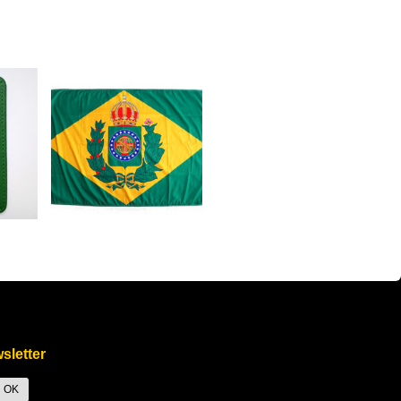
k', 'Purchase', { value: 247.35, currency: 'USD' });
sletter