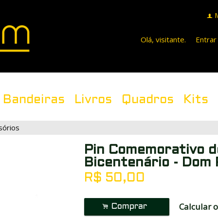
f
Olá, visitante.
Entrar
Bandeiras
Livros
Quadros
Kits
sórios
Pin Comemorativo d
Bicentenário - Dom 
R$
50,00
Calcular o
.
Comprar