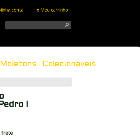
Minha conta
Meu carrinho
.
s
Moletons
Colecionáveis
o
Pedro I
 frete