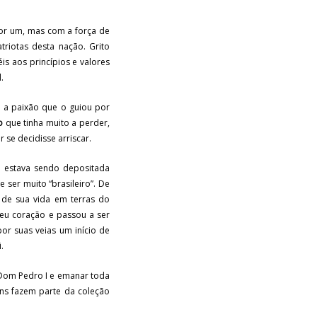
por um, mas com a força de
riotas desta nação. Grito
éis aos princípios e valores
.
u a paixão que o guiou por
o
que tinha muito a perder,
 se decidisse arriscar.
 estava sendo depositada
 ser muito “brasileiro”. De
 de sua vida em terras do
seu coração e passou a ser
por suas veias um início de
.
 Dom Pedro I e emanar toda
ins fazem parte da
coleção