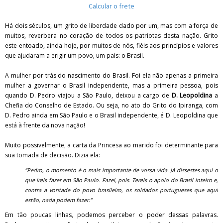
Calcular o frete
Há dois séculos, um grito de liberdade dado por um, mas com a força de
muitos, reverbera no coração de todos os patriotas desta nação. Grito
este entoado, ainda hoje, por muitos de nós, fiéis aos princípios e valores
que ajudaram a erigir um povo, um país: o Brasil.
A mulher por trás do nascimento do Brasil. Foi ela não apenas a primeira
mulher a governar o Brasil independente, mas a primeira pessoa, pois
quando D. Pedro viajou a São Paulo, deixou a cargo de
D. Leopoldina
a
Chefia do Conselho de Estado. Ou seja, no ato do Grito do Ipiranga, com
D. Pedro ainda em São Paulo e o Brasil independente, é D. Leopoldina que
está à frente da nova nação!
Muito possivelmente, a carta da Princesa ao marido foi determinante para
sua tomada de decisão. Dizia ela:
“Pedro, o momento é o mais importante de vossa vida. Já dissestes aqui o
que ireis fazer em São Paulo. Fazei, pois. Tereis o apoio do Brasil inteiro e,
contra a vontade do povo brasileiro, os soldados portugueses que aqui
estão, nada podem fazer.”
Em tão poucas linhas, podemos perceber o poder dessas palavras.