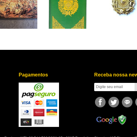
art', { value: 3.50, currency: 'USD' });
fbq('track', 'InitiateCheckout');
fbq('trac
Pagamentos
Receba nossa new