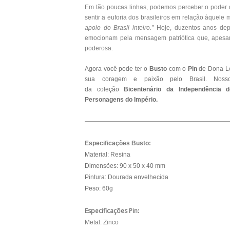
Em tão poucas linhas, podemos perceber o poder
sentir a euforia dos brasileiros em relação àquele 
apoio do Brasil inteiro.”
Hoje, duzentos anos depo
emocionam pela mensagem patriótica que, apesar
poderosa.
Agora você pode ter o
Busto
com o
Pin
de Dona Le
sua coragem e paixão pelo Brasil.
Noss
da coleção
Bicentenário da Independência 
Personagens do Império.
Especificações Busto:
Material: Resina
Dimensões: 90 x 50 x 40 mm
Pintura: Dourada envelhecida
Peso: 60g
Especificações Pin:
Metal: Zinco