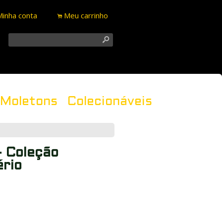
Minha conta
Meu carrinho
.
s
Moletons
Colecionáveis
- Coleção
rio