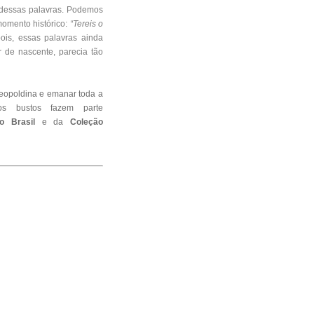
 dessas palavras. Podemos
momento histórico:
“Tereis o
is, essas palavras ainda
 de nascente, parecia tão
opoldina e emanar toda a
os bustos fazem parte
do Brasil
e da
Coleção