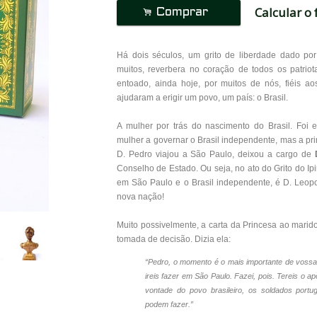
Calcular o 
.
Comprar
Há dois séculos, um grito de liberdade dado po
muitos, reverbera no coração de todos os patriot
entoado, ainda hoje, por muitos de nós, fiéis ao
ajudaram a erigir um povo, um país: o Brasil.
A mulher por trás do nascimento do Brasil. Foi 
mulher a governar o Brasil independente, mas a pr
D. Pedro viajou a São Paulo, deixou a cargo de
Conselho de Estado. Ou seja, no ato do Grito do Ip
em São Paulo e o Brasil independente, é D. Leopo
nova nação!
Muito possivelmente, a carta da Princesa ao marido
tomada de decisão. Dizia ela:
“Pedro, o momento é o mais importante de vossa 
ireis fazer em São Paulo. Fazei, pois. Tereis o apo
vontade do povo brasileiro, os soldados port
podem fazer.”