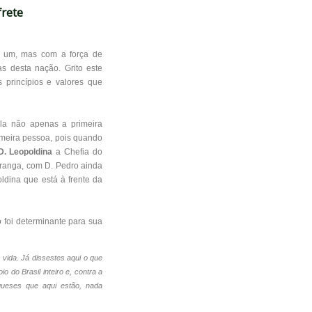
frete
r um, mas com a força de
as desta nação. Grito este
s princípios e valores que
ela não apenas a primeira
imeira pessoa, pois quando
D. Leopoldina
a Chefia do
iranga, com D. Pedro ainda
ldina que está à frente da
 foi determinante para sua
vida. Já dissestes aqui o que
io do Brasil inteiro e, contra a
ugueses que aqui estão, nada