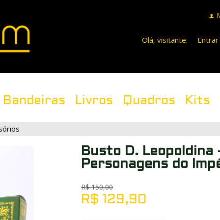
f
Olá, visitante.
Entrar
Bandeiras
Livros
Quadros
Kits
sórios
Busto D. Leopoldina 
Personagens do Impé
R$
150,00
R$
129,90