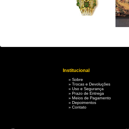
fbq('track', 'ViewContent', { value: 3.50, currency: 'USD' });
fbq('track', 'AddToC
Institucional
»
Sobre
»
Trocas e Devoluções
»
Uso e Segurança
»
Prazo de Entrega
»
Meios de Pagamento
»
Depoimentos
»
Contato