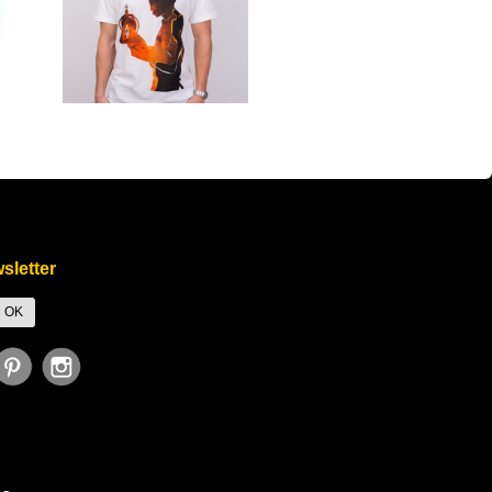
k', 'Purchase', { value: 247.35, currency: 'USD' });
sletter