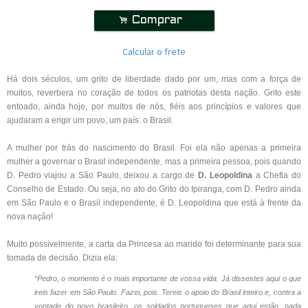
.
Comprar
Calcular o frete
Há dois séculos, um grito de liberdade dado por um, mas com a força de
muitos, reverbera no coração de todos os patriotas desta nação. Grito este
entoado, ainda hoje, por muitos de nós, fiéis aos princípios e valores que
ajudaram a erigir um povo, um país: o Brasil.
A mulher por trás do nascimento do Brasil. Foi ela não apenas a primeira
mulher a governar o Brasil independente, mas a primeira pessoa, pois quando
D. Pedro viajou a São Paulo, deixou a cargo de
D. Leopoldina
a Chefia do
Conselho de Estado. Ou seja, no ato do Grito do Ipiranga, com D. Pedro ainda
em São Paulo e o Brasil independente, é D. Leopoldina que está à frente da
nova nação!
Muito possivelmente, a carta da Princesa ao marido foi determinante para sua
tomada de decisão. Dizia ela:
“Pedro, o momento é o mais importante de vossa vida. Já dissestes aqui o que
ireis fazer em São Paulo. Fazei, pois. Tereis o apoio do Brasil inteiro e, contra a
vontade do povo brasileiro, os soldados portugueses que aqui estão, nada