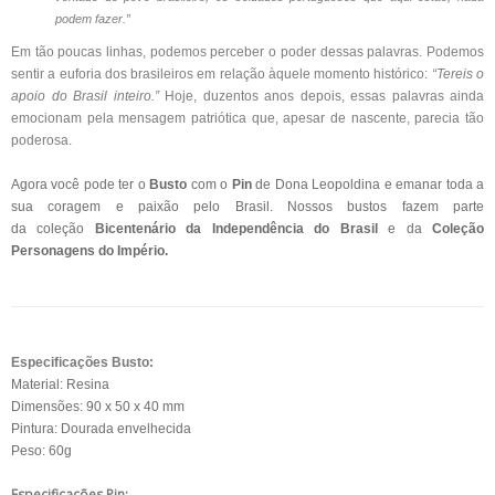
podem fazer.”
Em tão poucas linhas, podemos perceber o poder dessas palavras. Podemos
sentir a euforia dos brasileiros em relação àquele momento histórico:
“Tereis o
apoio do Brasil inteiro.”
Hoje, duzentos anos depois, essas palavras ainda
emocionam pela mensagem patriótica que, apesar de nascente, parecia tão
poderosa.
Agora você pode ter o
Busto
com o
Pin
de Dona Leopoldina e emanar toda a
sua coragem e paixão pelo Brasil.
Nossos bustos fazem parte
da coleção
Bicentenário da Independência do Brasil
e da
Coleção
Personagens do Império.
Especificações Busto:
Material: Resina
Dimensões: 90 x 50 x 40 mm
Pintura: Dourada envelhecida
Peso: 60g
Especificações Pin: